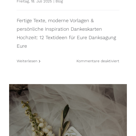
Freitag, 18. Juli 2025
|
Blog
Fertige Texte, moderne Vorlagen &
persönliche Inspiration Dankeskarten
Hochzeit: 12 Textideen für Eure Danksagung
Eure
für
Weiterlesen
Kommentare deaktiviert
Die
schönste
Textbaust
für
Eure
Dankeska
zur
Hochzeit