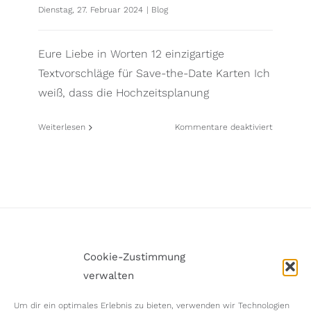
Dienstag, 27. Februar 2024
|
Blog
Eure Liebe in Worten 12 einzigartige
Textvorschläge für Save-the-Date Karten Ich
weiß, dass die Hochzeitsplanung
für
Weiterlesen
Kommentare deaktiviert
Textvorsc
Save-
the-
Date
Karten
Cookie-Zustimmung
Impressum
Datenschutzerklärung
Cookie-Richtlinie (EU)
verwalten
Zum Verlieben Schön
Links & Formulare
Um dir ein optimales Erlebnis zu bieten, verwenden wir Technologien