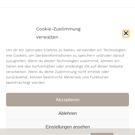
Cookie-Zustimmung
Impressum
Datenschutzerklärung
Cookie-Richtlinie (EU)
verwalten
Zum Verlieben Schön
Links & Formulare
Um dir ein optimales Erlebnis zu bieten, verwenden wir Technologien
wie Cookies, um Geräteinformationen zu speichern und/oder darauf
zuzugreifen. Wenn du diesen Technologien zustimmst, können wir
Daten wie das Surfverhalten oder eindeutige IDs auf dieser Website
verarbeiten. Wenn du deine Zustimmung nicht erteilst oder
zurückziehst, können bestimmte Merkmale und Funktionen
beeinträchtigt werden.
© Copyright
2026 | Joana Ertle Grafik- &
Kommunikationsdesign | Alle Rechte vorbehalten
Akzeptieren
Ablehnen
Instagram
Pinterest
Telefon
E-
Mail
Einstellungen ansehen